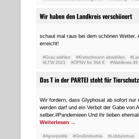
Wir haben den Landkreis verschönert
schaut mal raus bei dem schönen Wetter. A
erreicht!
#Grau wählen
#Kretschmann abwählen
#La
#LTW 2021
#ÖPNV für 364 €
#Wahlkreis 49
Das T in der PARTEI steht für Tierschut
Wir fordern, dass Glyphosat ab sofort nur
werden darf und ein Verbot der Gabe von An
selber.#Pandemieen Und ihr lieben ehemal
Weiterlesen
→
#Agrarpolitik
#Großindustrie
#Lobbyismus