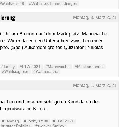
#Wahlkreis 49
#Wahlkreis Emmendimgen
ierung
Montag, 8. März 2021
15 Uhr am Brunnen auf dem Marktplatz: Mahnwache
te: Wir erklären den Unterschied zwischen einer
ophe. (Spei) Außerdem großes Quizraten: Nikolas
#Lobby
#LTW 2021
#Mahnwache
#Maskenhandel
#Wahlsiegfeier
#Wahnmache
Montag, 1. März 2021
machen und unseren sehr guten Kandidaten der
d irgendwas mit Klima.
#Landtag
#Lobbyismus
#LTW 2021
hr guter Politiker
#zwinker Smiley