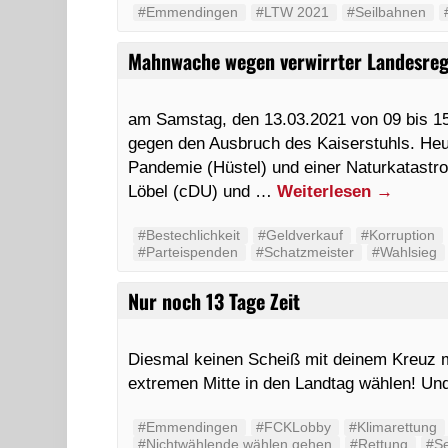
#Emmendingen
#LTW 2021
#Seilbahnen
Mahnwache wegen verwirrter Landesreg
am Samstag, den 13.03.2021 von 09 bis 
gegen den Ausbruch des Kaiserstuhls. Heu
Pandemie (Hüstel) und einer Naturkatastr
Löbel (cDU) und …
Weiterlesen
→
#Bestechlichkeit
#Geldverkauf
#Korruption
#Parteispenden
#Schatzmeister
#Wahlsieg
Nur noch 13 Tage Zeit
Diesmal keinen Scheiß mit deinem Kreuz 
extremen Mitte in den Landtag wählen! Un
#Emmendingen
#FCKLobby
#Klimarettung
#Nichtwählende wählen gehen
#Rettung
#Se