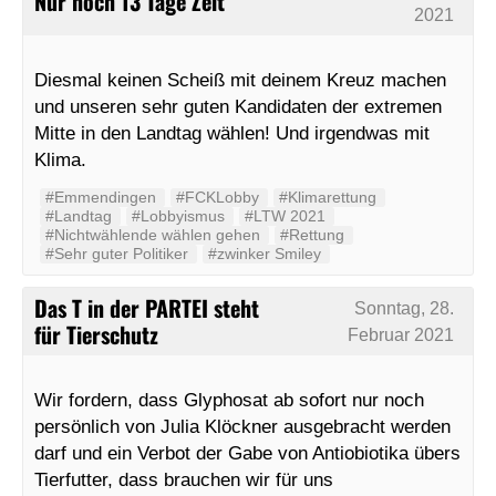
Nur noch 13 Tage Zeit
2021
Diesmal keinen Scheiß mit deinem Kreuz machen
und unseren sehr guten Kandidaten der extremen
Mitte in den Landtag wählen! Und irgendwas mit
Klima.
#Emmendingen
#FCKLobby
#Klimarettung
#Landtag
#Lobbyismus
#LTW 2021
#Nichtwählende wählen gehen
#Rettung
#Sehr guter Politiker
#zwinker Smiley
Das T in der PARTEI steht
Sonntag, 28.
für Tierschutz
Februar 2021
Wir fordern, dass Glyphosat ab sofort nur noch
persönlich von Julia Klöckner ausgebracht werden
darf und ein Verbot der Gabe von Antiobiotika übers
Tierfutter, dass brauchen wir für uns