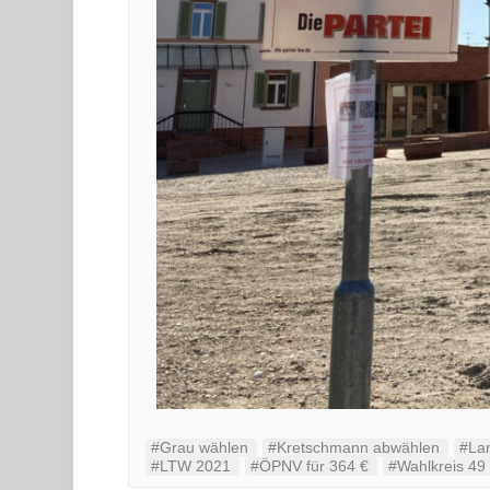
#Grau wählen
#Kretschmann abwählen
#La
#LTW 2021
#ÖPNV für 364 €
#Wahlkreis 49