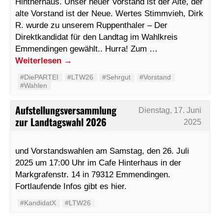
Hintnerhaus. Unser neuer Vorstand ist der Alte, der
alte Vorstand ist der Neue. Wertes Stimmvieh, Dirk
R. wurde zu unserem Ruppenthaler – Der
Direktkandidat für den Landtag im Wahlkreis
Emmendingen gewählt.. Hurra! Zum …
Weiterlesen
→
#DiePARTEI
#LTW26
#Sehrgut
#Vorstand
#Wahlen
Aufstellungsversammlung
Dienstag, 17. Juni
zur Landtagswahl 2026
2025
und Vorstandswahlen am Samstag, den 26. Juli
2025 um 17:00 Uhr im Cafe Hinterhaus in der
Markgrafenstr. 14 in 79312 Emmendingen.
Fortlaufende Infos gibt es hier.
#KandidatX
#LTW26