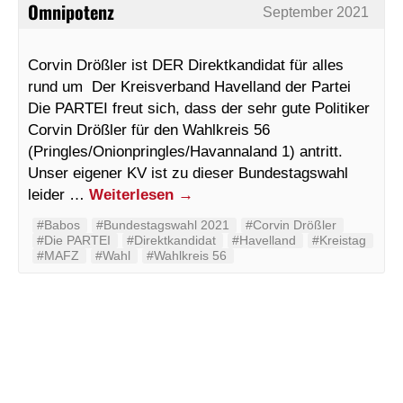
Omnipotenz
September 2021
Corvin Drößler ist DER Direktkandidat für alles
rund um Der Kreisverband Havelland der Partei
Die PARTEI freut sich, dass der sehr gute Politiker
Corvin Drößler für den Wahlkreis 56
(Pringles/Onionpringles/Havannaland 1) antritt.
Unser eigener KV ist zu dieser Bundestagswahl
leider …
Weiterlesen
→
#Babos
#Bundestagswahl 2021
#Corvin Drößler
#Die PARTEI
#Direktkandidat
#Havelland
#Kreistag
#MAFZ
#Wahl
#Wahlkreis 56