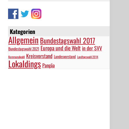
Kategorien
Allgemein
Bundestagswahl 2017
Europa und die Welt
in der SVV
Bundestagswahl 2021
Kreisvorstand
Landesvorstand
Kommunalwahl
Landtagswahl 2014
Lokaldings
Pangäa