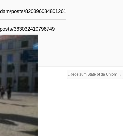
sdam/posts/820396084801261
/posts/363032410796749
estagswahl
„Rede zum State of da Union“ →