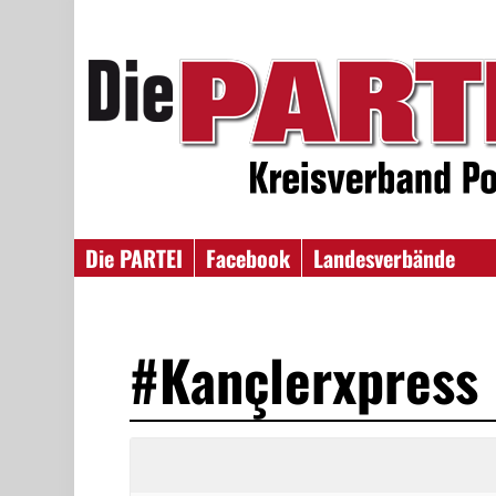
Die PARTEI
Facebook
Landesverbände
#Kançlerxpress