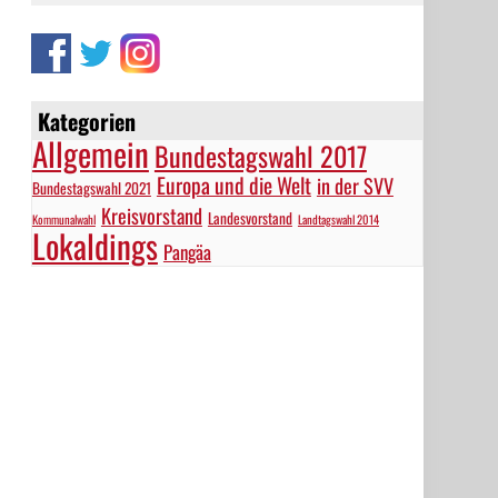
Kategorien
Allgemein
Bundestagswahl 2017
Europa und die Welt
in der SVV
Bundestagswahl 2021
Kreisvorstand
Landesvorstand
Kommunalwahl
Landtagswahl 2014
Lokaldings
Pangäa