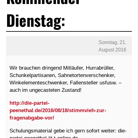
Dienstag:
Sonntag, 21.
August 2016
Wir brauchen dringend Mitläufer, Hurrabrüller,
Schunkelpartisanen, Sahnetortenverschenker,
Winkelementeschwenker, Fallensteller usfusw. –
auch im ungecasteten Zustand!
http://die-partei-
peenethal.de/2016/08/18/stimmvieh-zur-
fragenabgabe-vor/
Schulungsmaterial gebe ich gern sofort weiter: die-
partei-peenethal ät t-online.de.