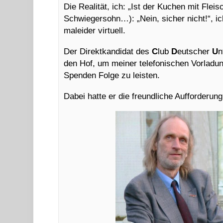
Die Realität, ich: „Ist der Kuchen mit Fleis
Schwiegersohn…): „Nein, sicher nicht!“, ich
maleider virtuell.
Der Direktkandidat des
C
lub
D
eutscher
U
n
den Hof, um meiner telefonischen Vorladu
Spenden Folge zu leisten.
Dabei hatte er die freundliche Aufforderung