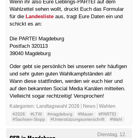
Wenn ihr also Eure Lieblings-PARTEI auf dem
Wahlzettel sehen wollt, druckt Euch das Formular
für die
Landesliste
aus, tragt Eure Daten ein und
schickt es an:
Die PARTEI Magdeburg
Postfach 320113
39040 Magdeburg
Oder gebt sie persönlich bei unseren sehr häufigen
und sehr guten guten Wahlkampfständen ab!
Wann diese stattfinden, werden wir euch hier und
auf den bekannten Social Media Kanälen mitteilen.
Vielleicht sogar rechtzeitig! Versprochen!
Kategorien:
Landtagswahl 2026
News
Wahlen
#2026
#LTW
#magdeburg
#Mauer
#PARTEI
#Sachsen-Stopp
#Unterstützungsunterschrift
#Wahl
Dienstag, 12.