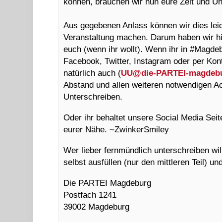
können, brauchen wir nun eure Zeit und Unt
Aus gegebenen Anlass können wir dies leid
Veranstaltung machen. Darum haben wir hi
euch (wenn ihr wollt). Wenn ihr in #Magde
Facebook, Twitter, Instagram oder per Kont
natürlich auch (
UU@
die-PARTEI-magdeb
Abstand und allen weiteren notwendigen A
Unterschreiben.
Oder ihr behaltet unsere Social Media Seite
eurer Nähe. ~ZwinkerSmiley
Wer lieber fernmündlich unterschreiben w
selbst ausfüllen (nur den mittleren Teil) u
Die PARTEI Magdeburg
Postfach 1241
39002 Magdeburg