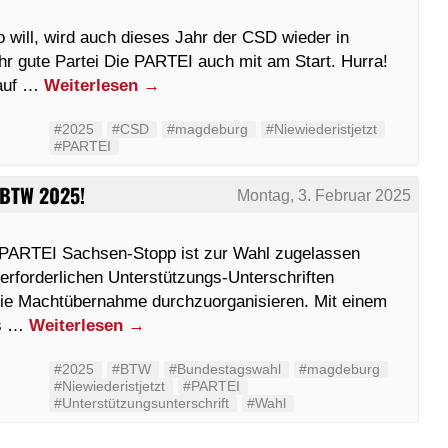
o will, wird auch dieses Jahr der CSD wieder in
ehr gute Partei Die PARTEI auch mit am Start. Hurra!
 auf …
Weiterlesen
→
#2025
#CSD
#magdeburg
#Niewiederistjetzt
#PARTEI
 BTW 2025!
Montag, 3. Februar 2025
ie PARTEI Sachsen-Stopp ist zur Wahl zugelassen
 erforderlichen Unterstützungs-Unterschriften
 die Machtübernahme durchzuorganisieren. Mit einem
as …
Weiterlesen
→
#2025
#BTW
#Bundestagswahl
#magdeburg
#Niewiederistjetzt
#PARTEI
#Unterstützungsunterschrift
#Wahl