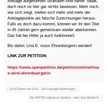
Anklage aufgeführten Straftaten sind harter Tobak,
doch noch ist hier gar nichts bewiesen. Mehr noch,
wie sich zeigt, stellen sich mehr und mehr der
Anklagepunkte als falsche Zurechnungen heraus.
Falls es doch dazu kommt, können wir ihr den Titel
in 45 Jahren gern gemeinsam wieder aberkennen.
Das hat bei Hitler ja auch funktioniert.
Bis dahin: Lina E. muss Ehrenbürgerin werden!
LINK ZUR PETITION:
https://www.openpetition.de/petition/online/lina-
e-wird-ehrenbuergerin
← LEXIT-Demo am 10.9. – Der Leipziger Befreiungstag (Bilder + Videos)
Die PARTEI Leipzig im Stadtrat – oder: Das Morlok-Dilemma →