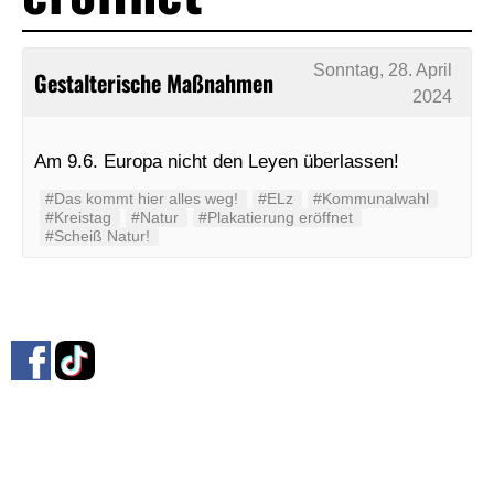
Sonntag, 28. April
Gestalterische Maßnahmen
2024
Am 9.6. Europa nicht den Leyen überlassen!
#Das kommt hier alles weg!
#ELz
#Kommunalwahl
#Kreistag
#Natur
#Plakatierung eröffnet
#Scheiß Natur!