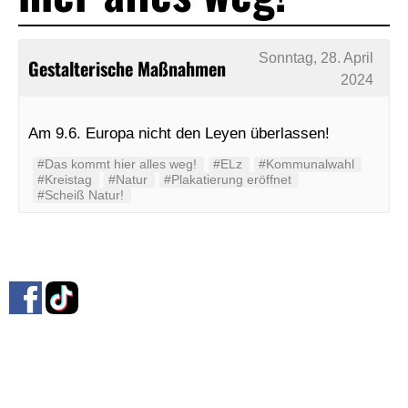
Sonntag, 28. April
Gestalterische Maßnahmen
2024
Am 9.6. Europa nicht den Leyen überlassen!
#Das kommt hier alles weg!
#ELz
#Kommunalwahl
#Kreistag
#Natur
#Plakatierung eröffnet
#Scheiß Natur!