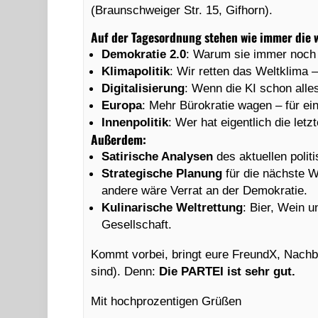
(Braunschweiger Str. 15, Gifhorn).
Auf der Tagesordnung stehen wie immer die w
Demokratie 2.0
: Warum sie immer noch 
Klimapolitik
: Wir retten das Weltklima –
Digitalisierung
: Wenn die KI schon all
Europa
: Mehr Bürokratie wagen – für ei
Innenpolitik
: Wer hat eigentlich die let
Außerdem:
Satirische Analysen
des aktuellen poli
Strategische Planung
für die nächste W
andere wäre Verrat an der Demokratie.
Kulinarische Weltrettung
: Bier, Wein u
Gesellschaft.
Kommt vorbei, bringt eure FreundX, Nachba
sind). Denn:
Die PARTEI ist sehr gut.
Mit hochprozentigen Grüßen