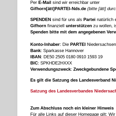
Per
E-Mail
sind wir erreichbar unter
Gifhorn[ätt]PARTEI-Nds.de
(bitte [ätt] d
SPENDEN
sind für uns als
Partei
natürlich
Gifhorn
finanziell
unterstützen
zu wollen, i
Spenden bitte mit dem angegebenen Ve
Konto-Inhaber
: Die
PARTEI
Niedersachse
Bank
: Sparkasse Hannover
IBAN
: DE50 2505 0180 0910 1593 19
BIC
: SPKHDE2HXXX
Verwendungszweck
:
Zweckgebundene Spe
Es gilt die Satzung des Landesverband N
Satzung des Landesverbandes Niedersach
Zum Abschluss noch ein kleiner Hinweis
Für alle Links auf dieser Homepage gilt: Wir