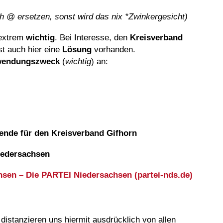
urch @ ersetzen, sonst wird das nix *Zwinkergesicht)
 extrem
wichtig
. Bei Interesse, den
Kreisverband
st auch hier eine
Lösung
vorhanden.
rwendungszweck
(
wichtig
) an:
n
nde für den Kreisverband Gifhorn
iedersachsen
sen – Die PARTEI Niedersachsen (partei-nds.de)
 distanzieren uns hiermit ausdrücklich von allen