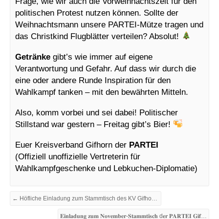
Frage, wie wir auch die Vorweihnachtszeit für den
politischen Protest nutzen können. Sollte der
Weihnachtsmann unsere PARTEI-Mütze tragen und
das Christkind Flugblätter verteilen? Absolut!
Getränke
gibt’s wie immer auf eigene
Verantwortung und Gefahr. Auf dass wir durch die
eine oder andere Runde Inspiration für den
Wahlkampf tanken – mit den bewährten Mitteln.
Also, komm vorbei und sei dabei! Politischer
Stillstand war gestern – Freitag gibt’s Bier!
Euer Kreisverband Gifhorn der
PARTEI
(Offiziell unoffizielle Vertreterin für
Wahlkampfgeschenke und Lebkuchen-Diplomatie)
← Höfliche Einladung zum Stammtisch des KV Gifhorn der Partei „Die PARTEI“
𝐄𝐢𝐧𝐥𝐚𝐝𝐮𝐧𝐠 𝐳𝐮𝐦 𝐍𝐨𝐯𝐞𝐦𝐛𝐞𝐫-𝐒𝐭𝐚𝐦𝐦𝐭𝐢𝐬𝐜𝐡 d𝐞𝐫 𝐏𝐀𝐑𝐓𝐄𝐈 𝐆𝐢𝐟𝐡𝐨𝐫𝐧!