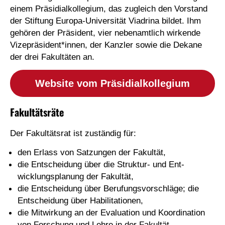
einem Präsidialkollegium, das zugleich den Vorstand
der Stiftung Europa-Universität Viadrina bildet. Ihm
gehören der Präsident, vier nebenamtlich wirkende
Vizepräsident*innen, der Kanzler sowie die Dekane
der drei Fakultäten an.
Website vom Präsidialkollegium
Fakultätsräte
Der Fakultätsrat ist zuständig für:
den Er­lass von Sat­zun­gen der Fa­kul­tät,
die Ent­schei­dung über die Struk­tur- und Ent­
wicklungs­pla­nung der Fa­kul­tät,
die Ent­schei­dung über Be­ru­fungs­vor­schlä­ge; die
Ent­schei­dung über Ha­bi­li­ta­tio­nen,
die Mit­wir­kung an der Eva­lua­tion und Ko­or­di­na­tion
von For­schung und Leh­re in der Fa­kul­tät,