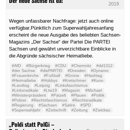
Der neue Sachse ist da!
2019
Wegen unfassbarer Nachfrage: jetzt auch online
verfügbar.Pünktlich zum Superwahljahresanfang
erscheint die neue Ausgabe des beliebten Sachsen-
Magazins „Der Sachse“ der Partei Die PARTEI
Sachsen und gewährt unverzichtbare Einblicke in
die Abgründe sächsischer Heimatliebe.
#AfD
#Bürgerkrieg
#CDU
#Chemnitz
#dd1312
#der Sachse
#diePARTEI
#Dresden
#Dynamo
#Frauenkirche
#Fußball
#Grüne
#Hashtag
#Heimatliebe
#Hobbys
#Kretschmer
#Kuno
#Landtag
#Leipzig
#Linksfaschismus
#Linksradikale
#Ltw19
#Magazin
#Michael
#Ministerpräsident
#Patzelt
#Plauen
#Politik
#Polizei
#Rechtsfaschismus
#Rechtsradikale
#Regierung
#Sachsen
#Satire
#SPD
#Superwahljahr
#Zeitschrift
#Zeitung
#Zwickau
„Poldi statt PolGi –