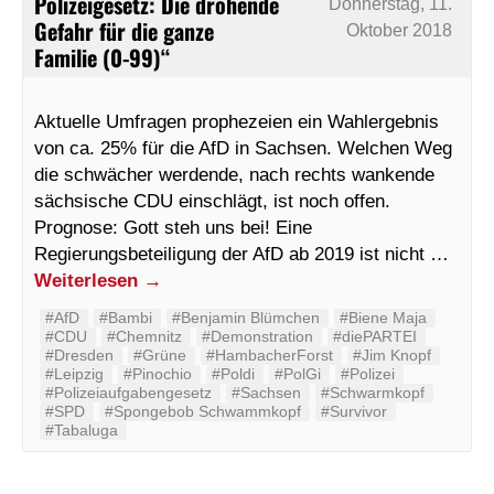
Polizeigesetz: Die drohende
Donnerstag, 11.
Gefahr für die ganze
Oktober 2018
Familie (0-99)“
Aktuelle Umfragen prophezeien ein Wahlergebnis
von ca. 25% für die AfD in Sachsen. Welchen Weg
die schwächer werdende, nach rechts wankende
sächsische CDU einschlägt, ist noch offen.
Prognose: Gott steh uns bei! Eine
Regierungsbeteiligung der AfD ab 2019 ist nicht …
Weiterlesen
→
#AfD
#Bambi
#Benjamin Blümchen
#Biene Maja
#CDU
#Chemnitz
#Demonstration
#diePARTEI
#Dresden
#Grüne
#HambacherForst
#Jim Knopf
#Leipzig
#Pinochio
#Poldi
#PolGi
#Polizei
#Polizeiaufgabengesetz
#Sachsen
#Schwarmkopf
#SPD
#Spongebob Schwammkopf
#Survivor
#Tabaluga