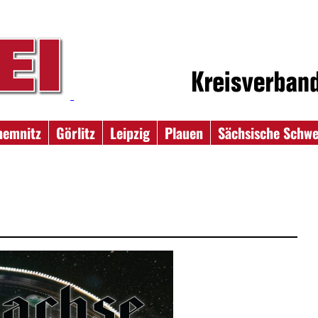
hemnitz
Görlitz
Leipzig
Plauen
Sächsische Schwe