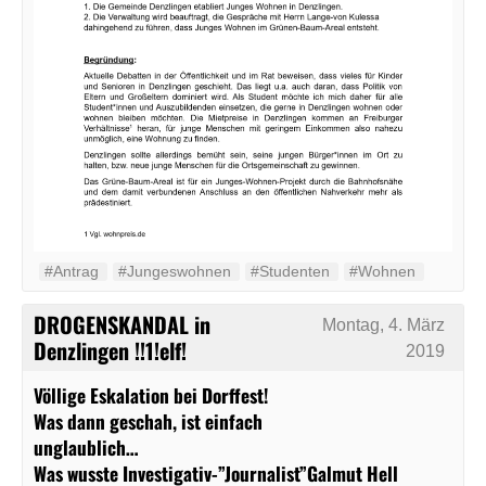
#Antrag
#Jungeswohnen
#Studenten
#Wohnen
DROGENSKANDAL in
Montag, 4. März
Denzlingen !!1!elf!
2019
Völlige Eskalation bei Dorffest!
Was dann geschah, ist einfach
unglaublich…
Was wusste Investigativ-”Journalist”
Galmut Hell