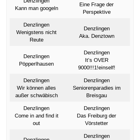
Denzlingen
Eine Frage der
Kann man googeln
Perspektive
Denzlingen
Denzlingen
Wenigstens nicht
Aka. Denztown
Reute
Denzlingen
Denzlingen
It’s OVER
Pöpperlhausen
9000!!!1!einself!
Denzlingen
Denzlingen
Wir können alles
Seniorenparadies im
außer schwäbisch
Breisgau
Denzlingen
Denzlingen
Come in and find it
Das Freiburg der
out
Vörstetter
Denzlingen
Denzlingen