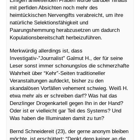
Einigen anwesenden Frauen wurde darüber hinaus
mit perfiden Absichten noch mehr des
heimtückischen Nervengifts verabreicht, um ihre
natürliche Selektionsfähigkeit und
Paarungshemmung herabzusetzen um dadurch
Kopulationsbereitschaft herbeizuführen.
Merkwürdig allerdings ist, dass
Investigativ-”Journalist” Galmut H., der für seine
Leser sonst immer schonungslos die schmerzhafte
Wahrheit über “Kehr”-Seiten traditioneller
Veranstaltungen aufdeckt, bisher zu den
skandalösen Vorfällen vehement schwieg. Weiß H.
etwa mehr als er schreiben darf? Was hat das
Denzlinger Drogenkartell gegen Ihn in der Hand?
Oder ist er vielleicht gar Teil des Systems? Und
Was haben die Illuminaten damit zu tun?
Bernd Schneidereit (23), der gerne anonym bleiben
möchte, ist erschüttert: “Denkt denn keiner an die