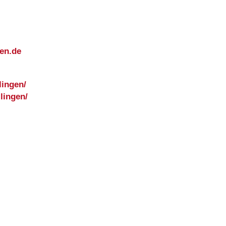
en.de
lingen/
lingen/