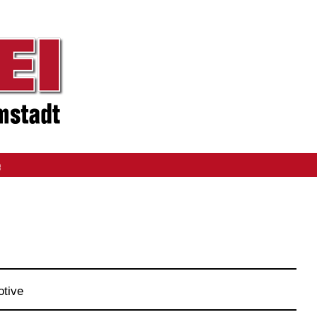
e
otive