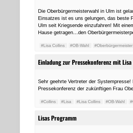
Die Oberbürgermeisterwahl in Ulm ist gela
Einsatzes ist es uns gelungen, das beste
Ulm seit Kriegsende einzufahren! Mit eine
Hause getragen…den Oberbürgermeister
#Lisa Collins
#OB-Wahl
#Oberbürgermeister
Einladung zur Pressekonferenz mit Lisa 
Sehr geehrte Vertreter der Systempresse! 
Pressekonferenz der zukünftigen Frau Ober
#Collins
#Lisa
#Lisa Collins
#OB-Wahl
#
Lisas Programm