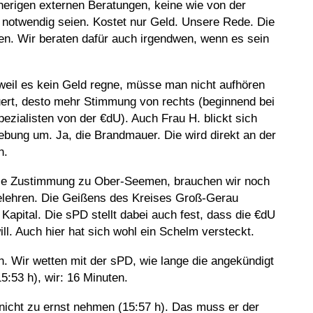
rherigen externen Beratungen, keine wie von der
notwendig seien. Kostet nur Geld. Unsere Rede. Die
n. Wir beraten dafür auch irgendwen, wenn es sein
 weil es kein Geld regne, müsse man nicht aufhören
auert, desto mehr Stimmung von rechts (beginnend bei
zialisten von der €dU). Auch Frau H. blickt sich
ung um. Ja, die Brandmauer. Die wird direkt an der
n.
ür die Zustimmung zu Ober-Seemen, brauchen wir noch
elehren. Die Geißens des Kreises Groß-Gerau
apital. Die sPD stellt dabei auch fest, dass die €dU
ill. Auch hier hat sich wohl ein Schelm versteckt.
ch. Wir wetten mit der sPD, wie lange die angekündigt
5:53 h), wir: 16 Minuten.
 nicht zu ernst nehmen (15:57 h). Das muss er der