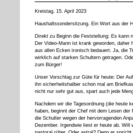
Kreistag, 15. April 2023
Haushaltssondersitzung. Ein Wort aus der H
Direkt zu Beginn die Feststellung: Es kann
Der Video-Mann ist krank geworden, daher 
aus allen Ecken ironisch bedauert. Ja, die 
wirklich auf starken Schultern getragen. Od
zum Bürger!
Unser Vorschlag zur Güte für heute: Der Au
ihn sicherheitshalber schon mal am Briefkas
nicht nur sehr gut aus, spart auch jede Me
Nachdem wir die Tagesordnung (die heute k
haben, beginnt der Chef mit dem Lesen der M
die Schulter wegen der hervorragenden An
Dezember. Irgendwie liest er heute ab. Wil
pastoral rüber. Oder astral? Denn er spric