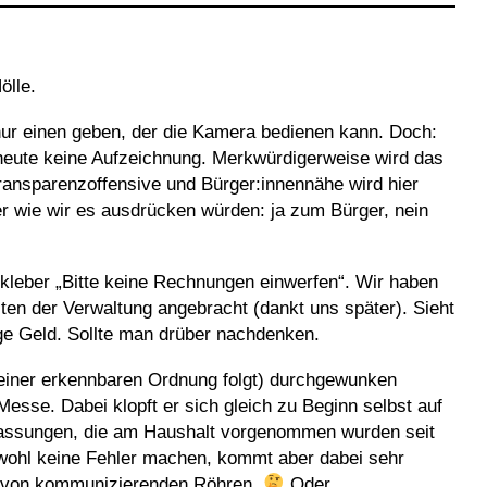
ölle.
 nur einen geben, der die Kamera bedienen kann. Doch:
heute keine Aufzeichnung. Merkwürdigerweise wird das
Transparenzoffensive und Bürger:innennähe wird hier
er wie wir es ausdrücken würden: ja zum Bürger, nein
fkleber „Bitte keine Rechnungen einwerfen“. Wir haben
ten der Verwaltung angebracht (dankt uns später). Sieht
nge Geld. Sollte man drüber nachdenken.
einer erkennbaren Ordnung folgt) durchgewunken
esse. Dabei klopft er sich gleich zu Beginn selbst auf
passungen, die am Haushalt vorgenommen wurden seit
l wohl keine Fehler machen, kommt aber dabei sehr
ht von kommunizierenden Röhren.
Oder