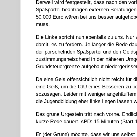
Derweil wird festgestellt, dass nach den vo
Spaßpartei beantragen externen Beratungen 
50.000 Euro wären bei uns besser aufgehobe
muss.
Die Linke spricht nun ebenfalls zu uns. Nur
damit, es zu fordern. Je länger die Rede d
der porschelnden Spaßpartei und den Geldspe
zustimmungsheischend in der näheren Umgeb
Grundsteuergrenze
aufgebaut
niedergerisse
Da eine Geis offensichtlich nicht reicht f
eine Geiß, um die €dU eines Besseren zu b
sozusagen. Leider mit weniger angehäuftem K
die Jugendbildung eher links liegen lassen w
Das grüne Urgestein tritt nach vorne. Endli
kurze Rede dauert. sPD: 15 Minuten (Start 1
Er (der Grüne) möchte, dass wir uns selbst