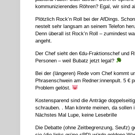
kommunizierendes Röhren? Egal, wir sind ab
Plötzlich Rock’n Roll bei der AfDings. Scho
nestelt sehr langsam an seinem Telefon heru
Denn überall ist Rock’n Roll – zumindest w
angeht.
Der Chef sieht den €du-Fraktionschef und R
Personen – weil Bubatz jetzt legal?
Bei der (längeren) Rede vom Chef kommt un
Phrasenschwein am Redner:innenpult. 5 € p
Problem gelöst.
Kostensparend sind die Anträge doppelseiti
schrauben. . Man könnte meinen, da sollen
Nächstes Mal Lupe, keine Lesebrille
Die Debatte (ohne Zeitbegrenzung, Seufz) ge
sie (die links grüne sPD) würde goldene Wa