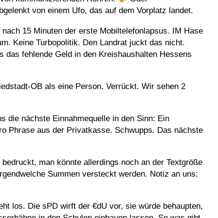
gelenkt von einem Ufo, das auf dem Vorplatz landet.
n nach 15 Minuten der erste Mobiltelefonlapsus. IM Hase
m. Keine Turbopolitik. Den Landrat juckt das nicht.
as das fehlende Geld in den Kreishaushalten Hessens
iedstadt-OB als eine Person. Verrückt. Wir sehen 2
s die nächste Einnahmequelle in den Sinn: Ein
ro Phrase aus der Privatkasse. Schwupps. Das nächste
g bedruckt, man könnte allerdings noch an der Textgröße
 irgendwelche Summen versteckt werden. Notiz an uns:
ht los. Die sPD wirft der €dU vor, sie würde behaupten,
sserhähne in den Schulen einbauen lassen. So was gibt