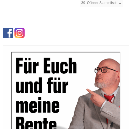
39. Offener Stammtisch →