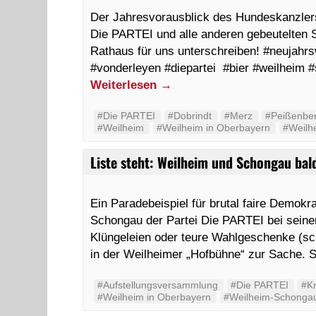
Der Jahresvorausblick des Hundeskanzlers
Die PARTEI und alle anderen gebeutelten S
Rathaus für uns unterschreiben! #neuja
#vonderleyen #diepartei #bier #weilheim 
Weiterlesen
→
#Die PARTEI
#Dobrindt
#Merz
#Peißenbe
#Weilheim
#Weilheim in Oberbayern
#Weilh
Liste steht: Weilheim und Schongau bal
Ein Paradebeispiel für brutal faire Demokr
Schongau der Partei Die PARTEI bei sein
Klüngeleien oder teure Wahlgeschenke (sc
in der Weilheimer „Hofbühne“ zur Sache. 
#Aufstellungsversammlung
#Die PARTEI
#Kr
#Weilheim in Oberbayern
#Weilheim-Schonga