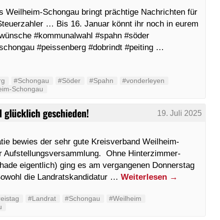
 Weilheim-Schongau bringt prächtige Nachrichten für
teuerzahler … Bis 16. Januar könnt ihr noch in eurem
hrswünsche #kommunalwahl #spahn #söder
#schongau #peissenberg #dobrindt #peiting …
rg
#Schongau
#Söder
#Spahn
#vonderleyen
eim-Schongau
d glücklich geschieden!
19. Juli 2025
atie bewies der sehr gute Kreisverband Weilheim-
er Aufstellungsversammlung. Ohne Hinterzimmer-
hade eigentlich) ging es am vergangenen Donnerstag
Sowohl die Landratskandidatur …
Weiterlesen
→
eistag
#Landrat
#Schongau
#Weilheim
u