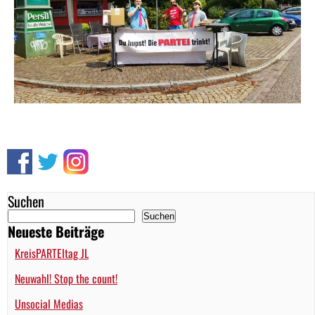
Suchen
Suchen
Neueste Beiträge
KreisPARTEItag JL
Neuwahl! Stop the count!
Unsocial Medias