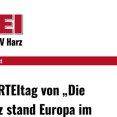
kt
TEItag von „Die
z stand Europa im