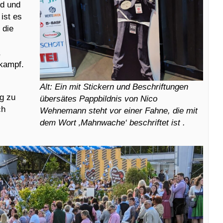
rd und
 ist es
 die
,
lkampf.
Alt: Ein mit Stickern und Beschriftungen
g zu
übersätes Pappbildnis von Nico
ch
Wehnemann steht vor einer Fahne, die mit
dem Wort ‚Mahnwache‘ beschriftet ist .