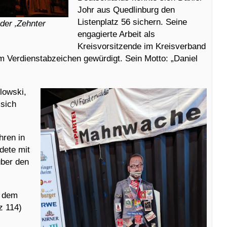
Johr aus Quedlinburg den
Listenplatz 56 sichern. Seine
 der ‚Zehnter
engagierte Arbeit als
Kreisvorsitzende im Kreisverband
m Verdienstabzeichen gewürdigt. Sein Motto: „Daniel
lowski,
 sich
hren in
dete mit
über den
s dem
z 114)