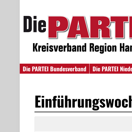
Die PARTEI Bundesverband
Die PARTEI Nied
Einführungswoch