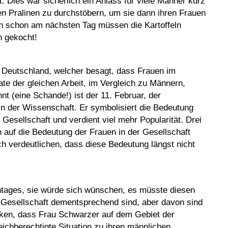
. Dies war sicherlich ein Anlass für viele Männer kurz
en Pralinen zu durchstöbern, um sie dann ihren Frauen
ch schon am nächsten Tag müssen die Kartoffeln
h gekocht!
 Deutschland, welcher besagt, dass Frauen im
ate der gleichen Arbeit, im Vergleich zu Männern,
t (eine Schande!) ist der 11. Februar, der
in der Wissenschaft. Er symbolisiert die Bedeutung
Gesellschaft und verdient viel mehr Popularität. Drei
 auf die Bedeutung der Frauen in der Gesellschaft
verdeutlichen, dass diese Bedeutung längst nicht
ntages, sie würde sich wünschen, es müsste diesen
er Gesellschaft dementsprechend sind, aber davon sind
rken, dass Frau Schwarzer auf dem Gebiet der
ichberechtigte Situation zu ihren männlichen