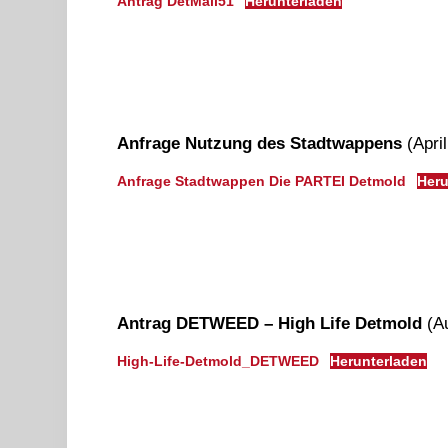
Antrag DetMall51
Herunterladen
Anfrage Nutzung des Stadtwappens
(Apri
Anfrage Stadtwappen Die PARTEI Detmold
Heru
Antrag DETWEED – High Life Detmold
(Au
High-Life-Detmold_DETWEED
Herunterladen