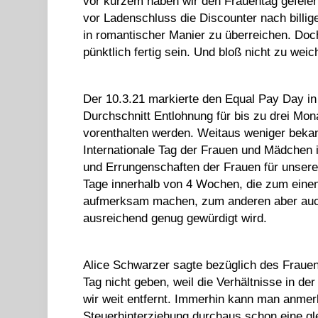
vor kurzem haben wir den Frauentag gefeiert
vor Ladenschluss die Discounter nach billig
in romantischer Manier zu überreichen. Do
pünktlich fertig sein. Und bloß nicht zu weic
Der 10.3.21 markierte den Equal Pay Day in
Durchschnitt Entlohnung für bis zu drei Mon
vorenthalten werden. Weitaus weniger bekann
Internationale Tag der Frauen und Mädchen 
und Errungenschaften der Frauen für unsere 
Tage innerhalb von 4 Wochen, die zum einen
aufmerksam machen, zum anderen aber auch 
ausreichend genug gewürdigt wird.
Alice Schwarzer sagte bezüglich des Fraue
Tag nicht geben, weil die Verhältnisse in d
wir weit entfernt. Immerhin kann man anme
Steuerhinterziehung durchaus schon eine gle