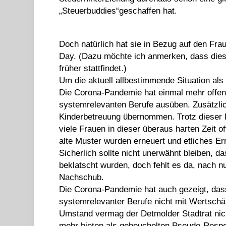
„Steuerbuddies“geschaffen hat.
Doch natürlich hat sie in Bezug auf den Frau
Day. (Dazu möchte ich anmerken, dass dies
früher stattfindet.)
Um die aktuell allbestimmende Situation a
Die Corona-Pandemie hat einmal mehr offen
systemrelevanten Berufe ausüben. Zusätzlic
Kinderbetreuung übernommen. Trotz dieser He
viele Frauen in dieser überaus harten Zeit o
alte Muster wurden erneuert und etliches Er
Sicherlich sollte nicht unerwähnt bleiben, 
beklatscht wurden, doch fehlt es da, nach 
Nachschub.
Die Corona-Pandemie hat auch gezeigt, dass
systemrelevanter Berufe nicht mit Wertsc
Umstand vermag der Detmolder Stadtrat nic
mehr bieten als geheuchelten Pseudo-Respek