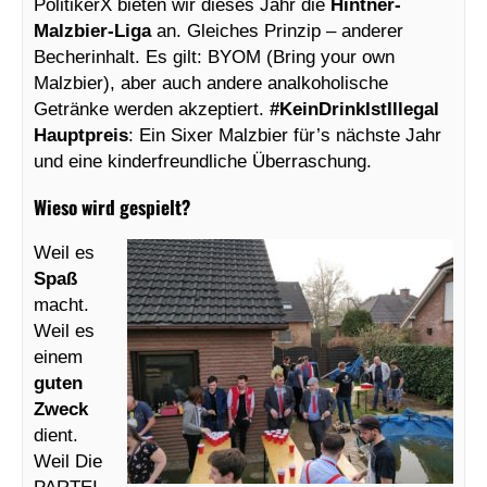
PolitikerX bieten wir dieses Jahr die
Hintner-
Malzbier-Liga
an. Gleiches Prinzip – anderer
Becherinhalt. Es gilt: BYOM (Bring your own
Malzbier), aber auch andere analkoholische
Getränke werden akzeptiert.
#KeinDrinkIstIllegal
Hauptpreis
: Ein Sixer Malzbier für’s nächste Jahr
und eine kinderfreundliche Überraschung.
Wieso wird gespielt?
Weil es
Spaß
macht.
Weil es
einem
guten
Zweck
dient.
Weil Die
PARTEI