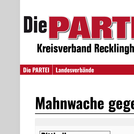
Die PARTEI
Landesverbände
Mahnwache geg