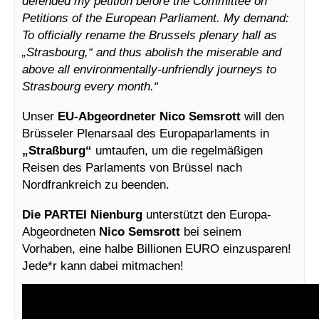
defended my petition before the Committee on
Petitions of the European Parliament. My demand:
To officially rename the Brussels plenary hall as
„Strasbourg,“ and thus abolish the miserable and
above all environmentally-unfriendly journeys to
Strasbourg every month.“
Unser
EU-Abgeordneter Nico Semsrott
will den
Brüsseler Plenarsaal des Europaparlaments in
„Straßburg“
umtaufen, um die regelmäßigen
Reisen des Parlaments von Brüssel nach
Nordfrankreich zu beenden.
Die PARTEI Nienburg
unterstützt den Europa-
Abgeordneten
Nico Semsrott
bei seinem
Vorhaben, eine halbe Billionen EURO einzusparen!
Jede*r kann dabei mitmachen!