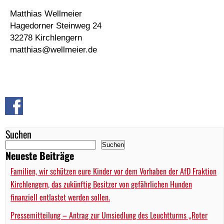
Matthias Wellmeier
Hagedorner Steinweg 24
32278 Kirchlengern
matthias@
wellmeier.de
Suchen
Suchen
Neueste Beiträge
Familien, wir schützen eure Kinder vor dem Vorhaben der AfD Fraktion
Kirchlengern, das zukünftig Besitzer von gefährlichen Hunden
finanziell entlastet werden sollen.
Pressemitteilung – Antrag zur Umsiedlung des Leuchtturms „Roter