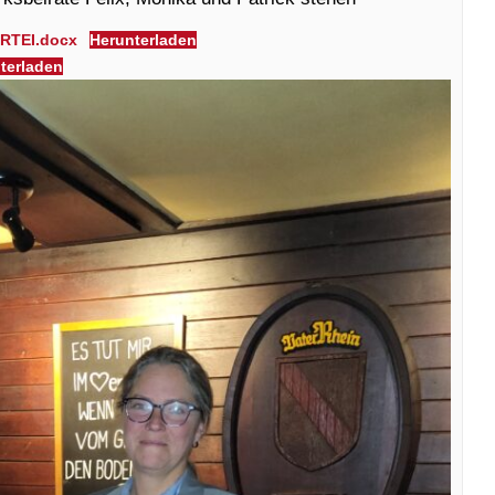
ARTEI.docx
Herunterladen
terladen