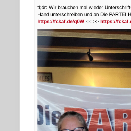
tl;dr: Wir brauchen mal wieder Unterschrif
Hand unterschreiben und an Die PARTEI H
https://fckaf.de/q0W
<< >>
https://fckaf