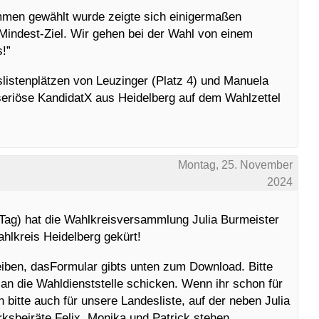
mmen gewählt wurde zeigte sich einigermaßen
 Mindest-Ziel. Wir gehen bei der Wahl von einem
!”
istenplätzen von Leuzinger (Platz 4) und Manuela
seriöse KandidatX aus Heidelberg auf dem Wahlzettel
Montag, 25. November
2024
-Tag) hat die Wahlkreisversammlung Julia Burmeister
hlkreis Heidelberg gekürt!
hreiben, dasFormular gibts unten zum Download. Bitte
 an die Wahldienststelle schicken. Wenn ihr schon für
 bitte auch für unsere Landesliste, auf der neben Julia
rksbeiräte Felix, Monika und Patrick stehen