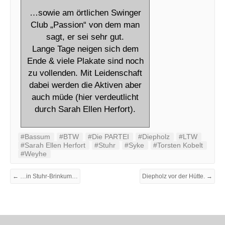
…sowie am örtlichen Swinger
Club „Passion“ von dem man
sagt, er sei sehr gut.
Lange Tage neigen sich dem
Ende & viele Plakate sind noch
zu vollenden. Mit Leidenschaft
dabei werden die Aktiven aber
auch müde (hier verdeutlicht
durch Sarah Ellen Herfort).
#Bassum
#BTW
#Die PARTEI
#Diepholz
#LTW
#Sarah Ellen Herfort
#Stuhr
#Syke
#Torsten Kobelt
#Weyhe
← …in Stuhr-Brinkum…
Diepholz vor der Hütte. →