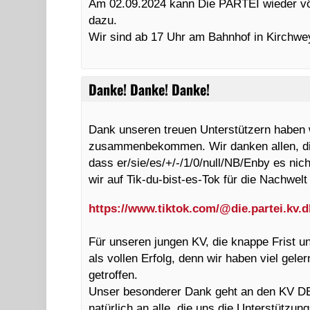
Am 02.09.2024 kann Die PARTEI wieder vö
dazu.
Wir sind ab 17 Uhr am Bahnhof in Kirchwe
Danke! Danke! Danke!
Dank unseren treuen Unterstützern haben 
zusammenbekommen. Wir danken allen, die 
dass er/sie/es/+/-/1/0/null/NB/Enby es n
wir auf Tik-du-bist-es-Tok für die Nachwelt
https://www.tiktok.com/@die.partei.kv.
Für unseren jungen KV, die knappe Frist u
als vollen Erfolg, denn wir haben viel geler
getroffen.
Unser besonderer Dank geht an den KV DEL
natürlich an alle, die uns die Unterstützu