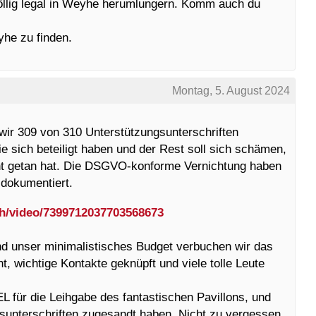
llig legal in Weyhe herumlungern. Komm auch du
yhe zu finden.
Montag, 5. August 2024
wir 309 von 310 Unterstützungsunterschriften
sich beteiligt haben und der Rest soll sich schämen,
icht getan hat. Die DSGVO-konforme Vernichtung haben
 dokumentiert.
dh/video/7399712037703568673
nd unser minimalistisches Budget verbuchen wir das
nt, wichtige Kontakte geknüpft und viele tolle Leute
 für die Leihgabe des fantastischen Pavillons, und
ngsunterschriften zugesandt haben. Nicht zu vergessen