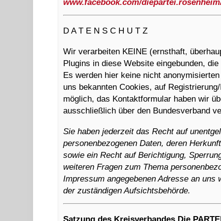
www.facebook.com/diepartei.rosenheim
D A T E N S C H U T Z
Wir verarbeiten KEINE (ernsthaft, überhau
Plugins in diese Website eingebunden, di
Es werden hier keine nicht anonymisierten 
uns bekannten Cookies, auf Registrierung/
möglich, das Kontaktformular haben wir üb
ausschließlich über den Bundesverband ve
Sie haben jederzeit das Recht auf unentgel
personenbezogenen Daten, deren Herkunft
sowie ein Recht auf Berichtigung, Sperrun
weiteren Fragen zum Thema personenbezog
Impressum angegebenen Adresse an uns w
der zuständigen Aufsichtsbehörde.
Satzung des Kreisverbandes Die PARTE