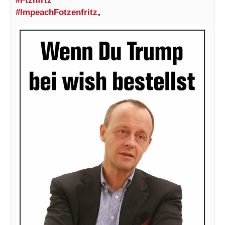
#Ftznfrtz
#ImpeachFotzenfritz
„