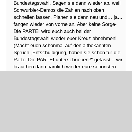
Bundestagswahl. Sagen sie dann wieder ab, weil
Schwurbler-Demos die Zahlen nach oben
schnellen lassen. Planen sie dann neu und… ja…
fangen wieder von vorne an. Aber keine Sorge-
Die PARTEI wird euch auch bei der
Bundestagswahl wieder euer Kreuz abnehmen!
(Macht euch schonmal auf den altbekannten
Spruch „Entschuldigung, haben sie schon für die
Partei Die PARTEI unterschrieben?“ gefasst – wir
brauchen dann nämlich wieder eure schönsten
Unterschriften!)
Wir treffen uns alle zwei Wochen auf Discord und
feuern uns gegenseitig an, bei was auch immer.
Seid ihr auch Mitglied und möchtet mitmachen?
Dann schreibt uns gerne ->
vorstand@
dieparteimuenchen.de
Wir verfolgen gespannt was unsere super-duper
Stadträtin Marie Burneleit für grandiose Anträge
raushaut (nachzulesen in der
Rathaus-Umschau