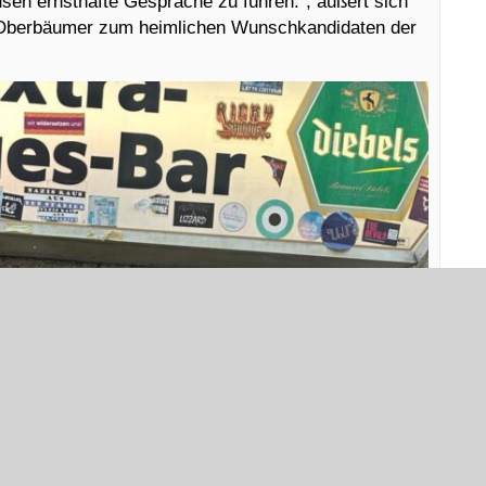
usen ernsthafte Gespräche zu führen.”, äußert sich
na Oberbäumer zum heimlichen Wunschkandidaten der