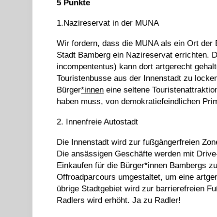
5 Punkte
1.Nazireservat in der MUNA
Wir fordern, dass die MUNA als ein Ort der 
Stadt Bamberg ein Nazireservat errichten. 
incompententus) kann dort artgerecht gehalte
Touristenbusse aus der Innenstadt zu locken
Bürger
*innen
eine seltene Touristenattraktio
haben muss, von demokratiefeindlichen Pri
2. Innenfreie Autostadt
Die Innenstadt wird zur fußgängerfreien Zone
Die ansässigen Geschäfte werden mit Drive
Einkaufen für die Bürger*innen Bambergs z
Offroadparcours umgestaltet, um eine artge
übrige Stadtgebiet wird zur barrierefreien
Radlers wird erhöht. Ja zu Radler!