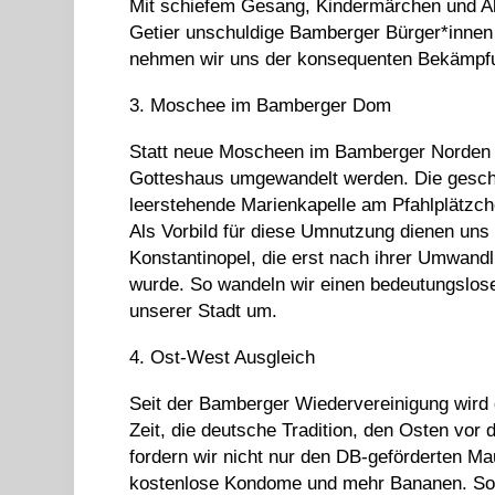
Mit schiefem Gesang, Kindermärchen und Abe
Getier unschuldige Bamberger Bürger*inne
nehmen wir uns der konsequenten Bekämpfun
3. Moschee im Bamberger Dom
Statt neue Moscheen im Bamberger Norden z
Gotteshaus umgewandelt werden. Die geschr
leerstehende Marienkapelle am Pfahlplätzch
Als Vorbild für diese Umnutzung dienen uns e
Konstantinopel, die erst nach ihrer Umwand
wurde. So wandeln wir einen bedeutungslose
unserer Stadt um.
4. Ost-West Ausgleich
Seit der Bamberger Wiedervereinigung wird d
Zeit, die deutsche Tradition, den Osten vor
fordern wir nicht nur den DB-geförderten M
kostenlose Kondome und mehr Bananen. Sollt